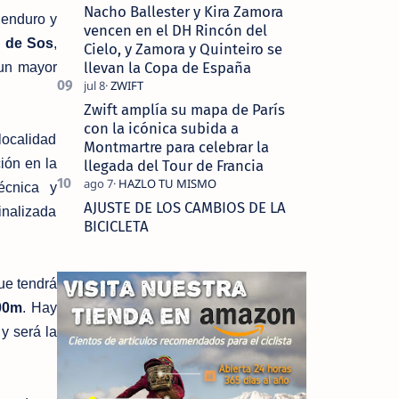
Nacho Ballester y Kira Zamora
 enduro y
vencen en el DH Rincón del
n de Sos
,
Cielo, y Zamora y Quinteiro se
llevan la Copa de España
 un mayor
Zwift amplía su mapa de París
con la icónica subida a
localidad
Montmartre para celebrar la
ión en la
llegada del Tour de Francia
técnica y
AJUSTE DE LOS CAMBIOS DE LA
inalizada
BICICLETA
ue tendrá
000m
. Hay
 y será la