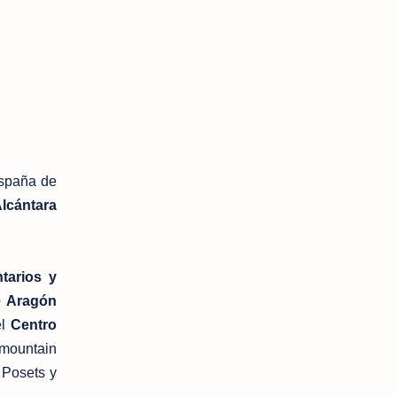
spaña de
Alcántara
ntarios y
e Aragón
el
Centro
 mountain
 Posets y