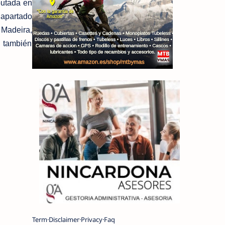
putada en
 apartado
Madeira,
l también
Term
Disclaimer
Privacy
Faq