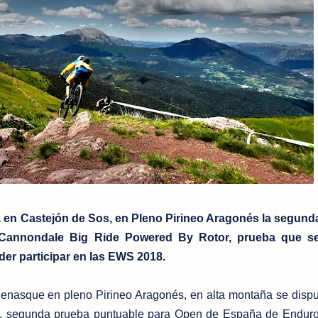
ta en Castejón de Sos, en Pleno Pirineo Aragonés la segun
Cannondale Big Ride Powered By Rotor, prueba que 
der participar en las EWS 2018.
Benasque en pleno Pirineo Aragonés, en alta montaña se dispu
o, segunda prueba puntuable para Open de España de Endur