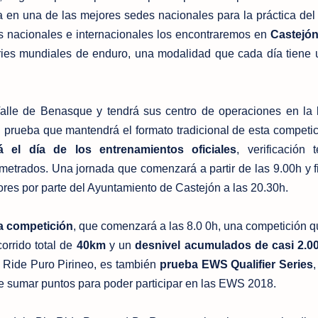
a en una de las mejores sedes nacionales para la práctica del
rs nacionales e internacionales los encontraremos en
Castejó
eries mundiales de enduro, una modalidad que cada día tiene
Valle de Benasque y tendrá sus centro de operaciones en la 
prueba que mantendrá el formato tradicional de esta competic
á el día de los entrenamientos oficiales
, verificación 
ometrados. Una jornada que comenzará a partir de las 9.00h y f
dores por parte del Ayuntamiento de Castejón a las 20.30h.
la competición
, que comenzará a las 8.0 0h, una competición q
orrido total de
40km
y un
desnivel acumulados de casi 2.
g Ride Puro Pirineo, es también
prueba EWS Qualifier Series
,
 de sumar puntos para poder participar en las EWS 2018.