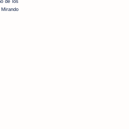
no de los
. Mirando