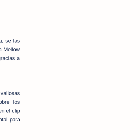
a, se las
a Mellow
gracias a
 valiosas
obre los
n el clip
tal para