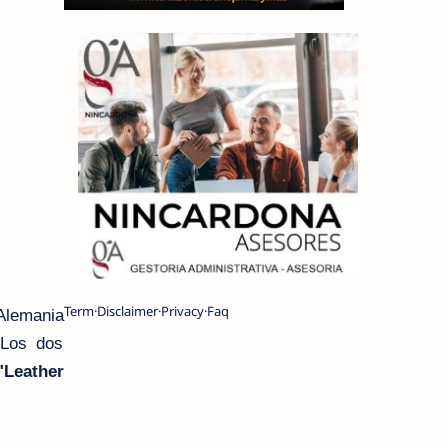
Term
Disclaimer
Privacy
Faq
Alemania
 Los dos
"Leather