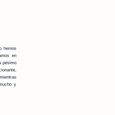
yo hemos
zamos en
ma pésimo
cionante,
mientras
 mucho y