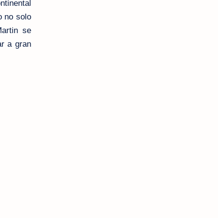
tinental
o no solo
artin se
ar a gran