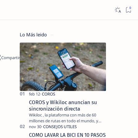
Lo Más leido
COROS y Wikiloc anuncian su
sincronización directa
Wikiloc , la plataforma con más de 60
millones de rutas en todo el mundo, y
COROS , marca de dispositivos GPS
reconocida mundialmente por su
COMO LAVAR LA BICI EN 10 PASOS