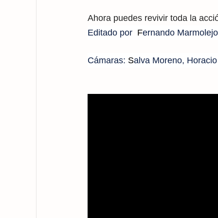
Ahora puedes revivir toda la acc
Editado por
F
ernando Marmolejo
Cámaras:
S
alva Moreno, Horacio