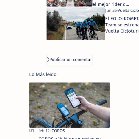
profesionales
el mejor rider de
la historia del
Crankworx World
El EOLO-KOMETA
Tour
Team se estrena
Vuelta Cicloturi
Campagnolo
Lo Más leido
COROS y Wikiloc anuncian su