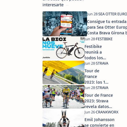
interesarte
Consigue tu entrada
para Sea Otter Euro
Costa Brava Girona 
Continental y Euro
Mobility Festival
Festibike
reunirá a
todos los
usuarios de la
bicicleta bajo
Tour de
el lema "La
France
Bici nos
2023: los 10
Mueve"
segmentos
de Strava
Tour de France
más
2023: Strava
relevantes
revela datos
exclusivos de
entrenamiento
Emil Johansson
de los ciclistas
se convierte en