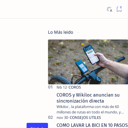
Lo Más leido
COROS y Wikiloc anuncian su
sincronización directa
Wikiloc , la plataforma con más de 60
millones de rutas en todo el mundo, y
COROS , marca de dispositivos GPS
reconocida mundialmente por su
COMO LAVAR LA BICI EN 10 PASOS