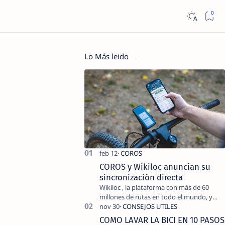
Lo Más leido
COROS y Wikiloc anuncian su
sincronización directa
Wikiloc , la plataforma con más de 60
millones de rutas en todo el mundo, y
COROS , marca de dispositivos GPS
reconocida mundialmente por su
COMO LAVAR LA BICI EN 10 PASOS