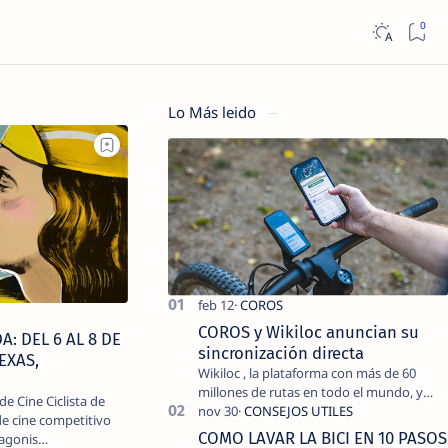
Lo Más leido
COROS y Wikiloc anuncian su
A: DEL 6 AL 8 DE
sincronización directa
EXAS,
Wikiloc , la plataforma con más de 60
millones de rutas en todo el mundo, y
de Cine Ciclista de
COROS , marca de dispositivos GPS
 de cine competitivo
reconocida mundialmente por su
COMO LAVAR LA BICI EN 10 PASOS
tagonis…