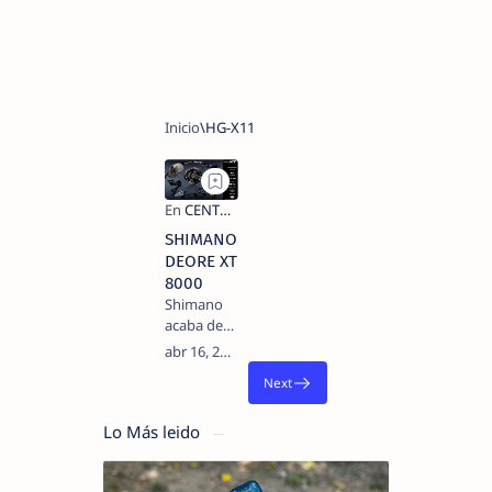
SHIMANO
DEORE XT
8000
Shimano
acaba de
presentar
su nuevo
grupo de
mountain
bike en el
Lo Más leido
mercado,
un grupo