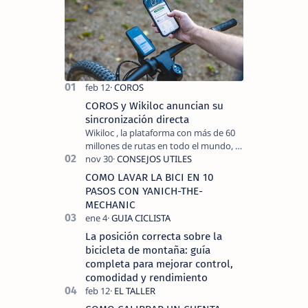
dirigido a
todas las
variantes
del
mountain
bike
el enduro,
cro…
COROS y Wikiloc anuncian su
sincronización directa
Wikiloc , la plataforma con más de 60
millones de rutas en todo el mundo, y
COROS , marca de dispositivos GPS
reconocida mundialmente por su
COMO LAVAR LA BICI EN 10
tecnolo…
PASOS CON YANICH-THE-
MECHANIC
La posición correcta sobre la
bicicleta de montaña: guía
completa para mejorar control,
comodidad y rendimiento