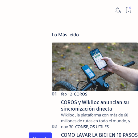
Lo Más leido
COROS y Wikiloc anuncian su
sincronización directa
Wikiloc , la plataforma con más de 60
millones de rutas en todo el mundo, y
COROS , marca de dispositivos GPS
reconocida mundialmente por su
COMO LAVAR LA BICI EN 10 PASOS