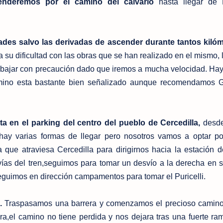
nderemos por el camino del calvario
hasta llegar de
ltades salvo las derivadas de ascender durante tantos kiló
su dificultad con las obras que se han realizado en el mismo, 
be bajar con precaución dado que iremos a mucha velocidad. Ha
amino esta bastante bien señalizado aunque recomendamos 
en el parking del centro del pueblo de Cercedilla,
desde
 hay varias formas de llegar pero nosotros vamos a optar p
ra que atraviesa Cercedilla para dirigirnos hacia la estación de
 vías del tren,seguimos para tomar un desvío a la derecha en 
 Seguimos en dirección campamentos para tomar el Puricelli.
i.
Traspasamos una barrera y comenzamos el precioso camino 
a,el camino no tiene perdida y nos dejara tras una fuerte ra