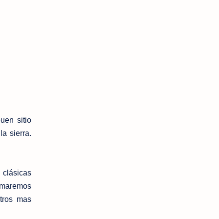
uen sitio
a sierra.
 clásicas
tomaremos
tros mas