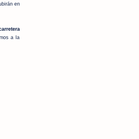
ubirán en
carretera
mos a la