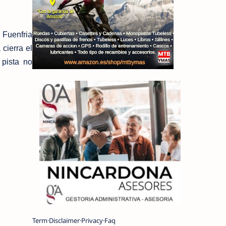
 Fuenfria
cierra el
 pista no
Term
Disclaimer
Privacy
Faq