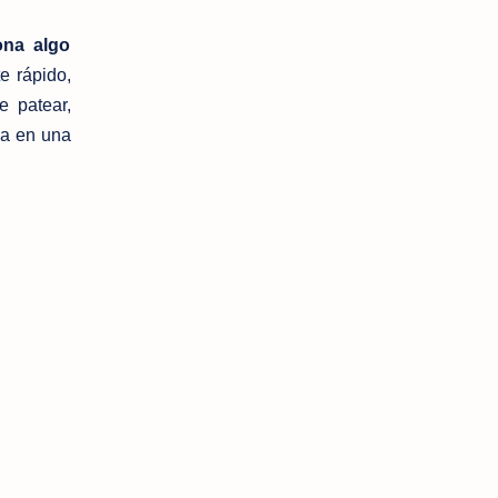
ona algo
e rápido,
 patear,
ba en una