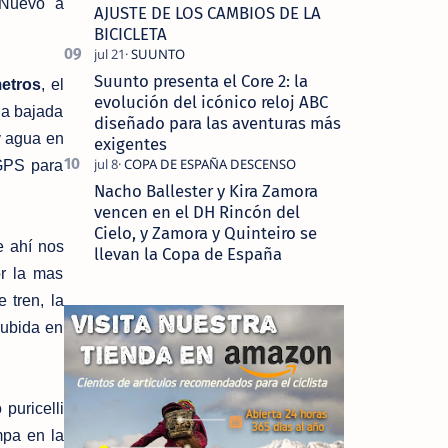
 Nuevo a
AJUSTE DE LOS CAMBIOS DE LA
BICICLETA
Suunto presenta el Core 2: la
metros
, el
evolución del icónico reloj ABC
la bajada
diseñado para las aventuras más
y agua en
exigentes
GPS para
Nacho Ballester y Kira Zamora
vencen en el DH Rincón del
Cielo, y Zamora y Quinteiro se
 ahí nos
llevan la Copa de España
or la mas
 tren, la
subida en
puricelli
mpa en la