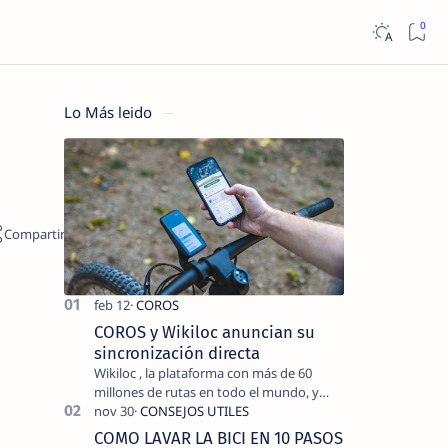
Lo Más leido
COROS y Wikiloc anuncian su
sincronización directa
Wikiloc , la plataforma con más de 60
millones de rutas en todo el mundo, y
COROS , marca de dispositivos GPS
reconocida mundialmente por su
COMO LAVAR LA BICI EN 10 PASOS