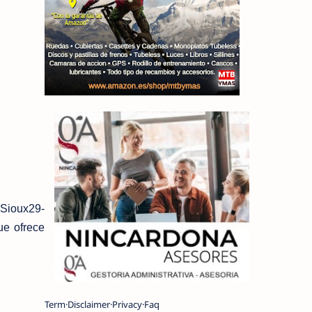
 Sioux29-
ue ofrece
Term
Disclaimer
Privacy
Faq