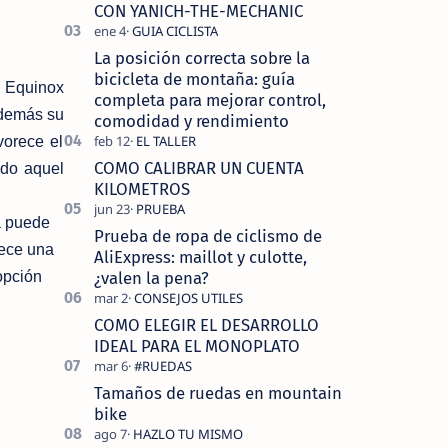
tecnolo…
CON YANICH-THE-MECHANIC
La posición correcta sobre la
bicicleta de montaña: guía
a Equinox
completa para mejorar control,
Además su
comodidad y rendimiento
vorece el
COMO CALIBRAR UN CUENTA
odo aquel
KILOMETROS
a puede
Prueba de ropa de ciclismo de
rece una
AliExpress: maillot y culotte,
¿valen la pena?
opción
COMO ELEGIR EL DESARROLLO
IDEAL PARA EL MONOPLATO
Tamaños de ruedas en mountain
bike