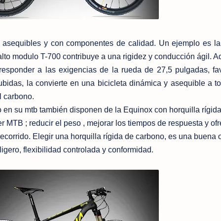
 asequibles y con componentes de calidad. Un ejemplo es l
alto modulo T-700 contribuye a una rigidez y conducción ágil. 
responder a las exigencias de la rueda de 27,5 pulgadas, fa
bidas, la convierte en una bicicleta dinámica y asequible a t
l carbono.
o en su mtb también disponen de la Equinox con horquilla rígid
r MTB ; reducir el peso , mejorar los tiempos de respuesta y of
recorrido. Elegir una horquilla rígida de carbono, es una buena 
gero, flexibilidad controlada y conformidad.