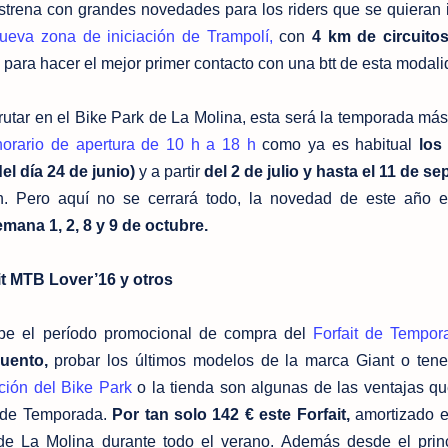
trena con grandes novedades para los riders que se quieran i
ueva zona de iniciación de Trampolí,
con
4 km de circuito
n para hacer el mejor primer contacto con una btt de esta modali
utar en el Bike Park de La Molina, esta será la temporada más
horario de apertura de 10 h a 18 h
como ya es habitual
los
l día 24 de junio)
y a partir
del 2 de julio y hasta el 11 de s
n. Pero aquí no se cerrará todo, la novedad de este año 
emana 1, 2, 8 y 9 de octubre.
t MTB Lover’16 y otros
be el período promocional de compra del
Forfait de Tempo
uento,
probar los últimos modelos de la marca Giant o ten
ación del Bike Park
o la tienda son algunas de las ventajas q
it de Temporada.
Por tan solo 142 € este Forfait,
amortizado e
 de La Molina durante todo el verano. Además desde el prin