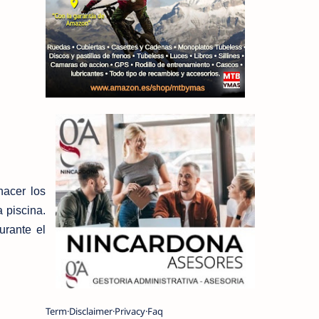
acer los
 piscina.
rante el
Term
Disclaimer
Privacy
Faq