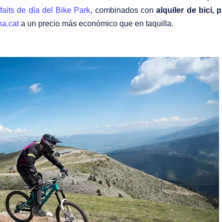
rfaits de día del Bike Park
, combinados con
alquiler de bici, 
na.cat
a un precio más económico que en taquilla.