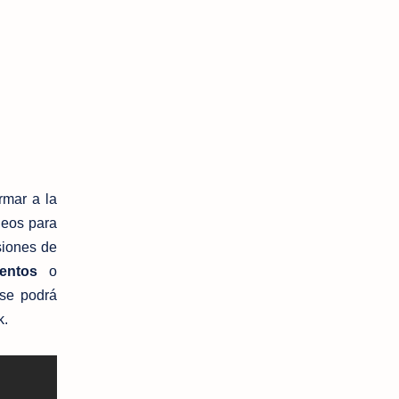
rmar a la
ídeos para
siones de
ventos
o
 se podrá
k.