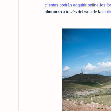
clientes podrán adquirir online los fo
almuerzo
a través del web de la
moli