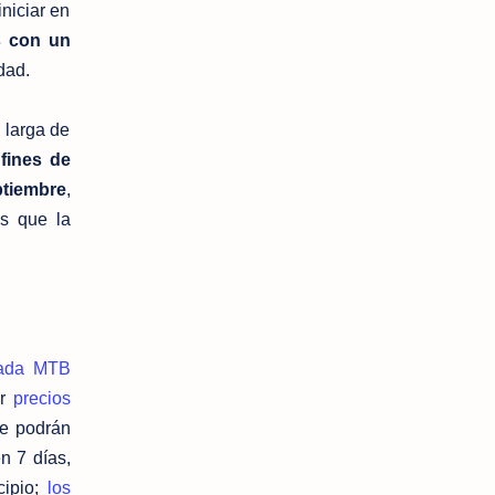
niciar en
s con un
dad.
 larga de
 fines de
eptiembre
,
es que la
rada MTB
er
precios
ue podrán
n 7 días,
cipio;
los