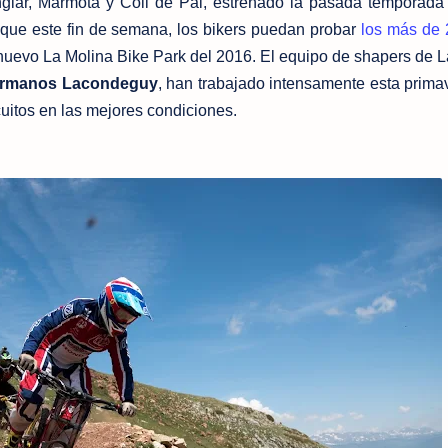
glar, Marmota y Coll de Pal, estrenado la pasada temporad
 que este fin de semana, los bikers puedan probar
los más de
nuevo La Molina Bike Park del 2016. El equipo de shapers de L
hermanos Lacondeguy
, han trabajado intensamente esta prima
rcuitos en las mejores condiciones.