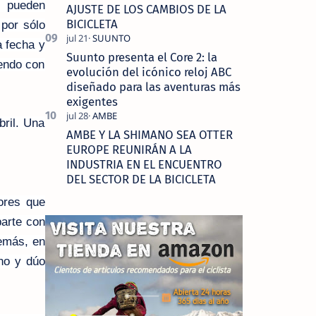
e pueden
AJUSTE DE LOS CAMBIOS DE LA
BICICLETA
 por sólo
a fecha y
Suunto presenta el Core 2: la
iendo con
evolución del icónico reloj ABC
diseñado para las aventuras más
exigentes
bril. Una
AMBE Y LA SHIMANO SEA OTTER
EUROPE REUNIRÁN A LA
INDUSTRIA EN EL ENCUENTRO
DEL SECTOR DE LA BICICLETA
ores que
parte con
demás, en
no y dúo