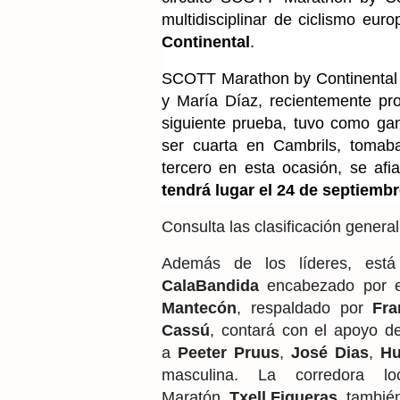
multidisciplinar de ciclismo eur
Continental
.
SCOTT Marathon by Continental 
y María Díaz, recientemente 
siguiente prueba, tuvo como ga
ser cuarta en Cambrils, tomaba 
tercero en esta ocasión, se afi
tendrá lugar el 24 de septiemb
Consulta las clasificación general
Además de los líderes, está 
CalaBandida
encabezado por 
Mantecón
, respaldado por
Fr
Cassú
, contará con el apoyo 
a
Peeter
Pruus
,
José
Dias
,
H
masculina. La corredora
Maratón,
Txell
Figueras
, tambié