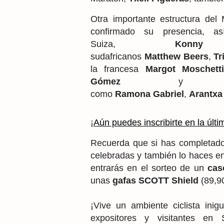
Otra importante estructura de
confirmado su presencia, 
Suiza,
Konny
sudafricanos
Matthew
Beers
,
Tr
la francesa
Margot Moschett
Gómez
como
Ramona
Gabriel
,
Arantxa
¡
Aún puedes inscribirte en la úl
Recuerda que si has completad
celebradas y también lo haces en
entrarás en el sorteo de
un
cas
unas
gafas SCOTT Shield
(89,90
¡Vive un ambiente ciclista inig
expositores y visitantes e