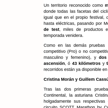
Un territorio reconocido como
m
donde todas las facetas del cicl
igual que en el propio festival,
hasta eléctricas, pasando por M
de test
, miles de productos 
temporada venidera.
Como en las demás pruebas S
competitivo (Pro) o no competit
masculino y femenino), y
dos 
ascensión
, ó
43 kilómetros
y
recorridos están ya disponible e
Cristina Morán y Guillem Cassú
Tras las dos primeras prueb
Continental, la asturiana Crist
holgadamente sus respectivas c
circuito SCOTT Marathon by Cont