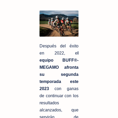
Después del éxito
en 2022, e
l
equipo
BUFF®-
MEGAMO afronta
su segunda
temporada este
2023
con ganas
de
continuar con los
resultados
alcanzados, que
servirán de