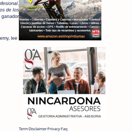
fesional.
os de los
el ganador
demy, lee
Term
Disclaimer
Privacy
Faq