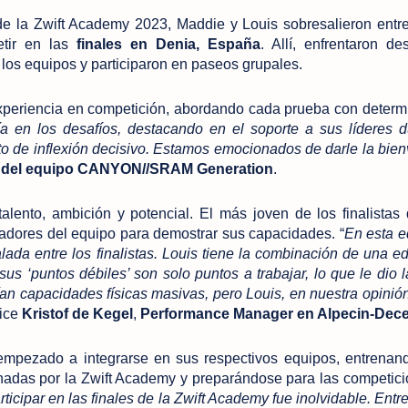
e la Zwift Academy 2023, Maddie y Louis sobresalieron entre
etir en las
finales en Denia, España
. Allí, enfrentaron de
n los equipos y participaron en paseos grupales.
xperiencia en competición, abordando cada prueba con determ
a en los desafíos, destacando en el soporte a sus líderes d
to de inflexión decisivo. Estamos emocionados de darle la bien
r del equipo CANYON//SRAM
Generation
.
alento, ambición y potencial. El más joven de los finalistas
adores del equipo para demostrar sus capacidades. “
En esta e
ada entre los finalistas. Louis tiene la combinación de una e
us ‘puntos débiles’ son solo puntos a trabajar, lo que le dio l
enían capacidades físicas masivas, pero Louis, en nuestra opinión
dice
Kristof de Kegel
,
Performance Manager en Alpecin-Dec
mpezado a integrarse en sus respectivos equipos, entrenan
adas por la Zwift Academy y preparándose para las competic
rticipar en las finales de la Zwift Academy fue inolvidable. Entr