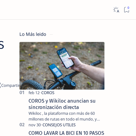
Lo Más leido
S
COROS y Wikiloc anuncian su
sincronización directa
Wikiloc , la plataforma con más de 60
millones de rutas en todo el mundo, y
COROS , marca de dispositivos GPS
reconocida mundialmente por su
COMO LAVAR LA BICI EN 10 PASOS