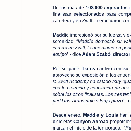
De los más de
108.000 aspirantes
d
finalistas seleccionados para comp
carretera y en Zwift, interactuaron co
Maddie
impresionó por su fuerza y e
serenidad. “
Maddie demostró su valí
carrera en Zwift, lo que marcó un pun
equipo
” - dice
Adam Szabó
,
directo
Por su parte,
Louis
cautivó con su t
aprovechó su exposición a los entren
la Zwift Academy ha estado muy igual
con la creencia y conciencia de que s
sobre los otros finalistas. Los tres t
perfil más trabajable a largo plazo
” - 
Desde enero,
Maddie y Louis
han e
bicicletas
Canyon Aeroad
proporcion
marcan el inicio de la temporada. “
Pa