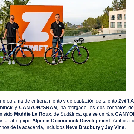
r programa de entrenamiento y de captación de talento
Zwift 
ninck
y
CANYON//SRAM,
ha otorgado los dos contratos de
an sido
Maddie Le Roux
, de Sudáfrica, que se unirá a
CANYON
nia, al equipo
Alpecin-Deceuninck Development.
Ambos cic
umnos de la academia, incluidos
Neve Bradbury
y
Jay Vine.