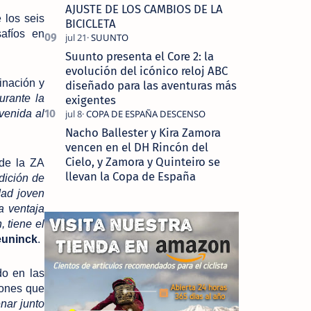
AJUSTE DE LOS CAMBIOS DE LA
 los seis
BICICLETA
safíos en
Suunto presenta el Core 2: la
evolución del icónico reloj ABC
inación y
diseñado para las aventuras más
urante la
exigentes
venida al
Nacho Ballester y Kira Zamora
vencen en el DH Rincón del
Cielo, y Zamora y Quinteiro se
 de la ZA
llevan la Copa de España
dición de
dad joven
a ventaja
, tiene el
euninck
.
do en las
iones que
enar junto