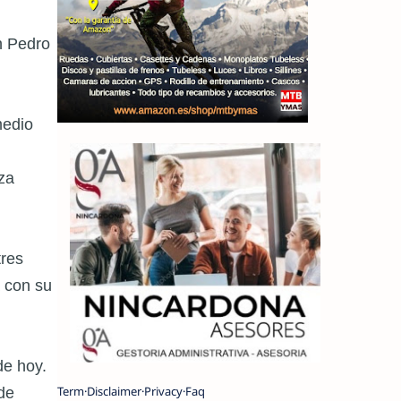
n Pedro
medio
za
tres
 con su
de hoy.
Term
Disclaimer
Privacy
Faq
de