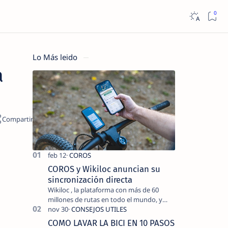
Lo Más leido
a
COROS y Wikiloc anuncian su
sincronización directa
Wikiloc , la plataforma con más de 60
millones de rutas en todo el mundo, y
COROS , marca de dispositivos GPS
reconocida mundialmente por su
COMO LAVAR LA BICI EN 10 PASOS