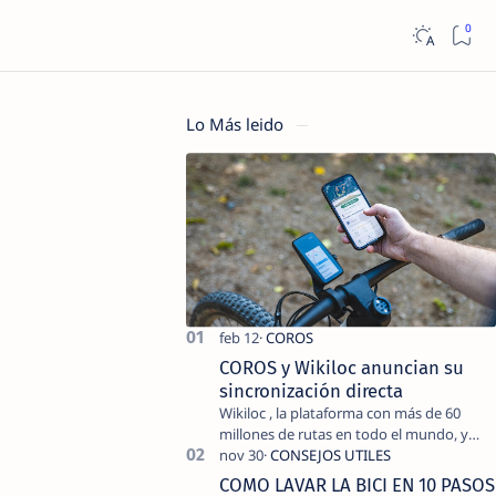
Lo Más leido
COROS y Wikiloc anuncian su
sincronización directa
Wikiloc , la plataforma con más de 60
millones de rutas en todo el mundo, y
COROS , marca de dispositivos GPS
reconocida mundialmente por su
COMO LAVAR LA BICI EN 10 PASOS