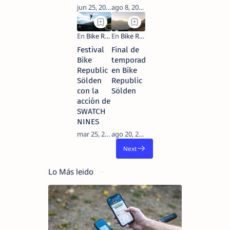
Festival
Final de
Bike
temporada
Republic
en Bike
Sölden
Republic
con la
Sölden
acción de
SWATCH
NINES
Lo Más leido