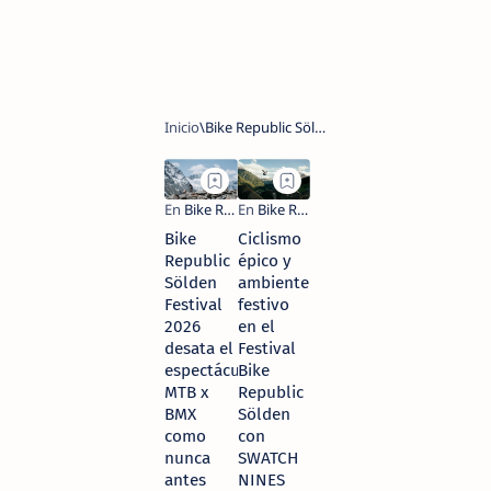
Bike
Ciclismo
Republic
épico y
Sölden
ambiente
Festival
festivo
2026
en el
desata el
Festival
espectáculo:
Bike
MTB x
Republic
BMX
Sölden
como
con
nunca
SWATCH
antes
NINES