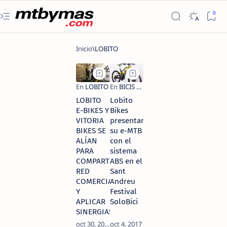
LOBITO
Lobito
E-BIKES Y
Bikes
VITORIA
presentará
BIKES SE
su e-MTB
ALÍAN
con el
PARA
sistema
COMPARTIR
ABS en el
RED
Sant
COMERCIAL
Andreu
Y
Festival
APLICAR
SoloBici
SINERGIAS