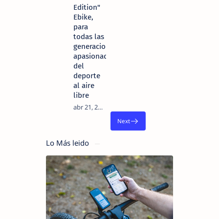
Edition"
Ebike,
para
todas las
generaciones
apasionadas
del
deporte
al aire
libre
Lo Más leido