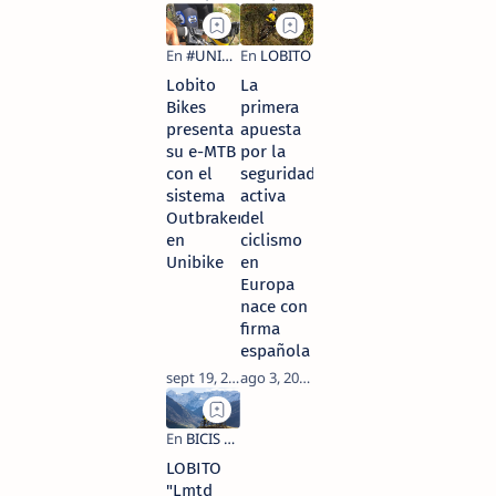
Lobito
La
Bikes
primera
presenta
apuesta
su e-MTB
por la
con el
seguridad
sistema
activa
Outbraker
del
en
ciclismo
Unibike
en
Europa
nace con
firma
española
LOBITO
"Lmtd