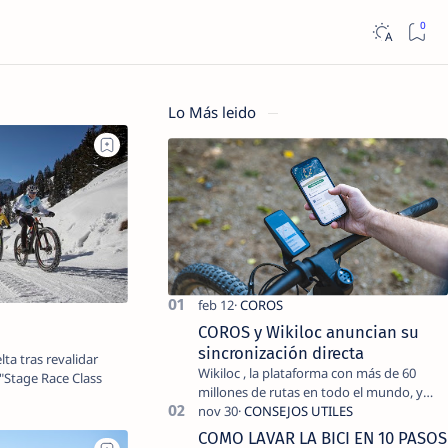
Lo Más leido
COROS y Wikiloc anuncian su
sincronización directa
lta tras revalidar
Wikiloc , la plataforma con más de 60
millones de rutas en todo el mundo, y
COROS , marca de dispositivos GPS
reconocida mundialmente por su
COMO LAVAR LA BICI EN 10 PASOS