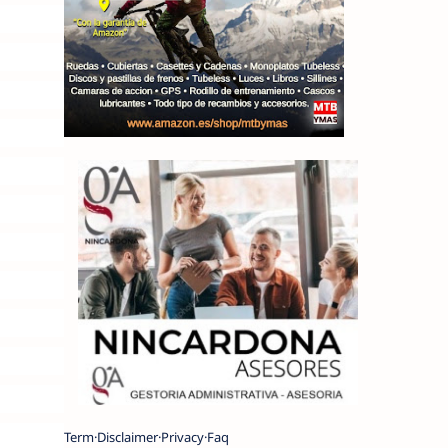
Term
Disclaimer
Privacy
Faq