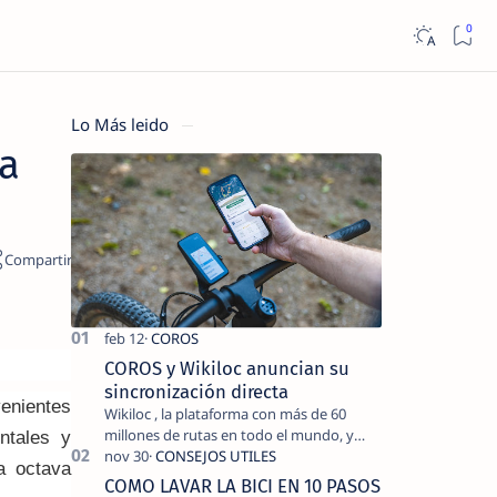
Lo Más leido
la
COROS y Wikiloc anuncian su
sincronización directa
enientes
Wikiloc , la plataforma con más de 60
millones de rutas en todo el mundo, y
ntales y
COROS , marca de dispositivos GPS
a octava
reconocida mundialmente por su
COMO LAVAR LA BICI EN 10 PASOS