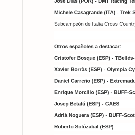
Jose Dias (POR) - DMT Racing T
Michele Casagrande (ITA)
- Trek-
Subcampeón de Italia Cross Count
Otros españoles a destacar:
Cristofer Bosque (ESP) - TBellè
Xavier Borràs (ESP) -
Olympia
Cyc
Daniel Carreño (ESP) - Extremad
Enrique Morcillo (ESP) - BUFF-Sc
Josep Betalú (ESP) - GAES
Adrià Noguera (ESP) - BUFF-Scot
Roberto Solózabal (ESP)