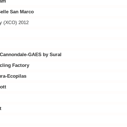
eam
Selle San Marco
ry (XCO) 2012
s-Cannondale-GAES by Sural
ling Factory
ura-Ecopilas
ott
t