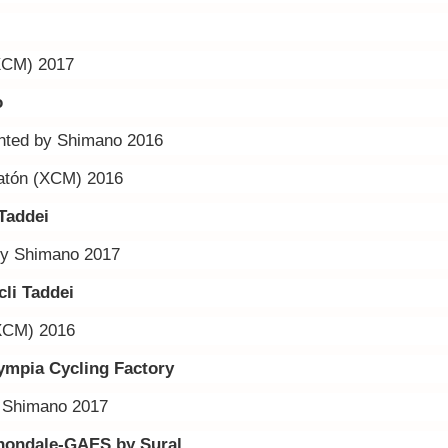
XCM) 2017
o
nted by Shimano 2016
atón (XCM) 2016
 Taddei
by Shimano 2017
li Taddei
XCM) 2016
ympia
Cycling Factory
y Shimano 2017
nondale-GAES by Sural