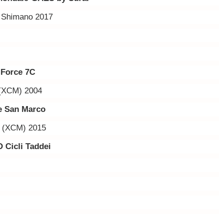
y Shimano 2017
r Force
7C
(XCM) 2004
le San Marco
n (XCM) 2015
 Cicli Taddei