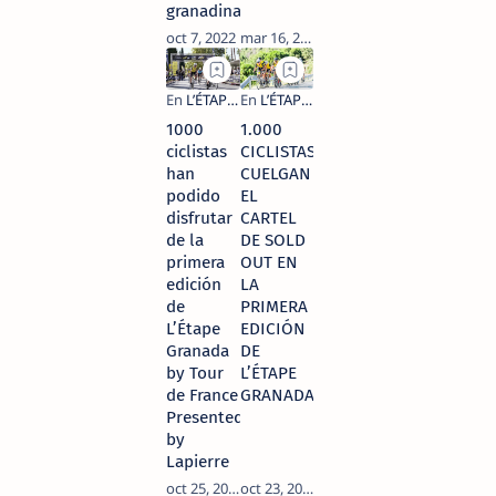
granadinas
1000
1.000
ciclistas
CICLISTAS
han
CUELGAN
podido
EL
disfrutar
CARTEL
de la
DE SOLD
primera
OUT EN
edición
LA
de
PRIMERA
L’Étape
EDICIÓN
Granada
DE
by Tour
L’ÉTAPE
de France
GRANADA
Presented
by
Lapierre