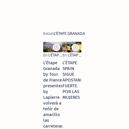
L’Étape
L’ÉTAPE
Granada
SPAIN
by Tour
SIGUE
de France
APOSTANDO
presented
FUERTE
by
POR LAS
Lapierre
MUJERES
volverá a
teñir de
amarillo
las
carreteras