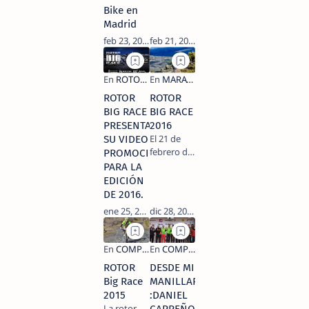
Bike en
Madrid
ROTOR
ROTOR
BIG RACE
BIG RACE
PRESENTA
2016
El 21 de
SU VIDEO
febrero de
PROMOCIONAL
2016 se
PARA LA
celebra la
EDICIÓN
segunda
DE 2016.
edición de
ROTOR Big
Race ,
donde la
localidad
ROTOR
DESDE MI
madrileña
Big Race
MANILLAR
de
2015
:DANIEL
Torrelaguna
La rotor
será el