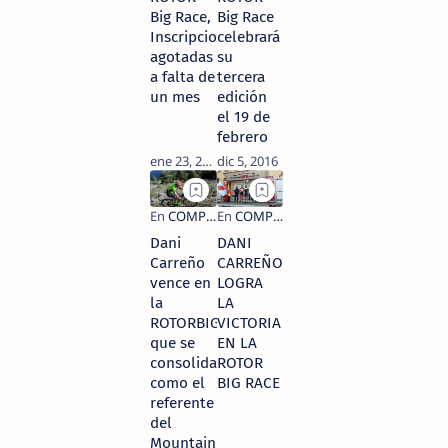
Big Race,
Big Race
Inscripciones
celebrará
agotadas
su
a falta de
tercera
un mes
edición
el 19 de
febrero
Dani
DANI
Carreño
CARREÑO
vence en
LOGRA
la
LA
ROTORBIGRACE
VICTORIA
que se
EN LA
consolida
ROTOR
como el
BIG RACE
referente
del
Mountain