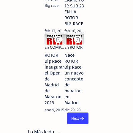
CARREÑO
Big race
escenario
1º SUB 23
celebrada
principa…
EN LA
el pasado
ROTOR
Domingo
BIG RACE
en
Torrelaguna
supuso el
comienzo
oficial del
ROTOR
Nace
Open
Big Race
ROTOR
Comunidad
inaugurará
Big Race,
de Madrid
XCM 2015
el Open
un nuevo
Donde los
de
concepto
bikers par…
Madrid
de
de
maratón
Maratón
en
2015
Madrid
Lo Más leido