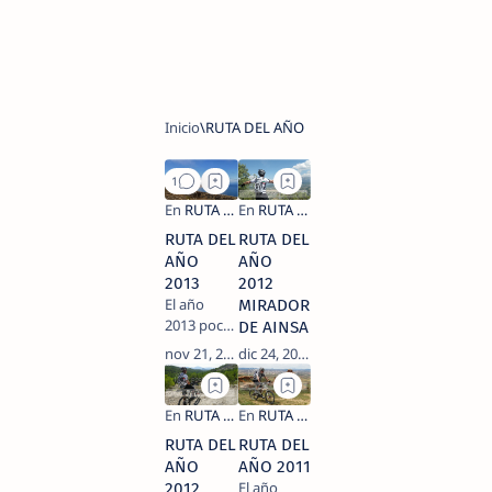
RUTA DEL
RUTA DEL
AÑO
AÑO
2013
2012
El año
MIRADORES
2013 poco
DE AINSA
a poco
toca a su
fin y un
año mas
volvemos
RUTA DEL
RUTA DEL
con
AÑO
AÑO 2011
nuestro
El año
2012