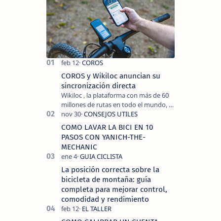
dirigido a
todas las
variantes
del
mountain
bike
el enduro,
cro…
COROS y Wikiloc anuncian su
sincronización directa
Wikiloc , la plataforma con más de 60
millones de rutas en todo el mundo, y
COROS , marca de dispositivos GPS
reconocida mundialmente por su
COMO LAVAR LA BICI EN 10
tecnolo…
PASOS CON YANICH-THE-
MECHANIC
La posición correcta sobre la
bicicleta de montaña: guía
completa para mejorar control,
comodidad y rendimiento