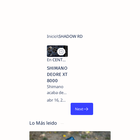
SHIMANO
DEORE XT
8000
Shimano
acaba de
presentar
su nuevo
grupo de
mountain
bike en el
Lo Más leido
mercado,
un grupo