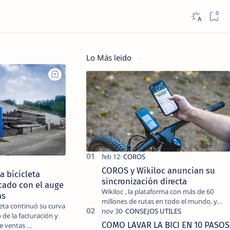
Lo Más leido
COROS y Wikiloc anuncian su
a bicicleta
sincronización directa
rcado con el auge
Wikiloc , la plataforma con más de 60
as
millones de rutas en todo el mundo, y
leta continuó su curva
COROS , marca de dispositivos GPS
de la facturación y
reconocida mundialmente por su
COMO LAVAR LA BICI EN 10 PASOS
écord de ventas …