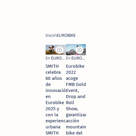
SMITH
Eurobike
celebra
2022
60 años
acoge
de
FMB Gold
innovación
Event,
en
Drop and
Eurobike
Roll
2025 y
Show,
con la
garantizando
experiencia
acción
urbana
mountain
SMITH
bike del