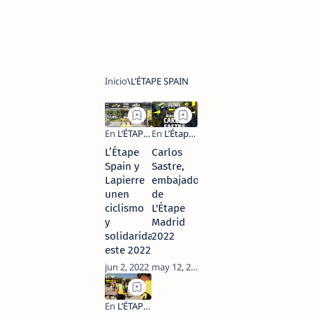
L’Étape
Carlos
Spain y
Sastre,
Lapierre
embajador
unen
de
ciclismo
L'Étape
y
Madrid
solidaridad
2022
este 2022